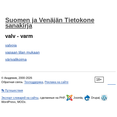
Suomen ja Venäjän Tietokone
sanakirja
valv - varm
valvoja
vapaan tilan mukaan
värivalikoima
© Академик, 2000-2026
18+
Обратная связь:
Техподдержка
,
Реклама на сайте
👣 Путешествия
Экспорт словарей на сайты
, сделанные на PHP,
Joomla,
Drupal,
WordPress, MODx.